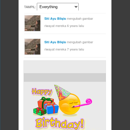
TAMPIL:
mengubah gambar
Siti Ayu Bilqis
riwayat mereka
6 years lalu
mengubah gambar
Siti Ayu Bilqis
riwayat mereka
7 years lalu
ULANG TAHUN HARI INI