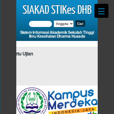
SIAKAD STIKes DHB
Sistem Informasi Akademik Sekolah Tinggi
Ilmu Kesehatan Dharma Husada
i Kartu Ujian
Photo
us Mengisi
dan Fields
*