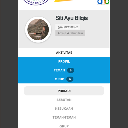
Siti Ayu Bilqis
@4002190022
Active 4 tahun lalu
AKTIVITAS
PROFIL
TEMAN
0
GRUP
0
PRIBADI
SEBUTAN
KESUKAAN
TEMAN-TEMAN
GRUP